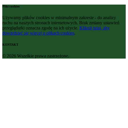
Pliki cookies
Używamy plików cookies w minimalnym zakresie - do analizy
ruchu na naszych stronach internetowych. Brak zmiany ustawień
przeglądarki oznacza zgodę na ich użycie.
Kliknij tutaj, aby
dowiedzieć się więcej o plikach cookies
.
KONTAKT
© 2026 Wszelkie prawa zastrzeżone.